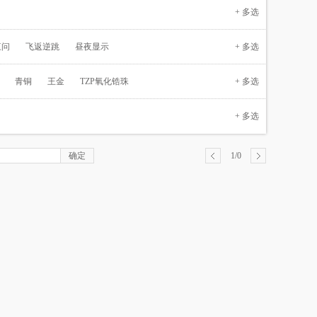
+ 多选
三问
飞返逆跳
昼夜显示
+ 多选
青铜
王金
TZP氧化锆珠
+ 多选
+ 多选
1/0