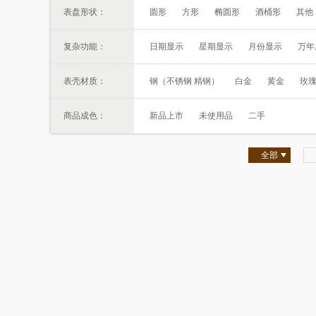
表盘形状：
圆形
方形
椭圆形
酒桶形
其他
复杂功能：
日期显示
星期显示
月份显示
万年
表壳材质：
钢（不锈钢 精钢）
白金
黄金
玫
商品成色：
新品上市
未使用品
二手
全部