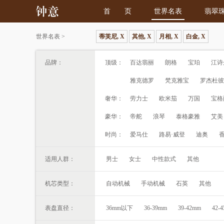
首 页
世界名表
翡翠
世界名表
>
蒂芙尼, X
其他, X
月相, X
白金, X
品牌：
顶级：
百达翡丽
朗格
宝珀
江诗
雅克德罗
梵克雅宝
罗杰杜彼
奢华：
劳力士
欧米茄
万国
宝格
豪华：
帝舵
浪琴
泰格豪雅
艾美
时尚：
爱马仕
路易·威登
迪奥
适用人群：
男士
女士
中性款式
其他
机芯类型：
自动机械
手动机械
石英
其他
表盘直径：
36mm以下
36-39mm
39-42mm
42-