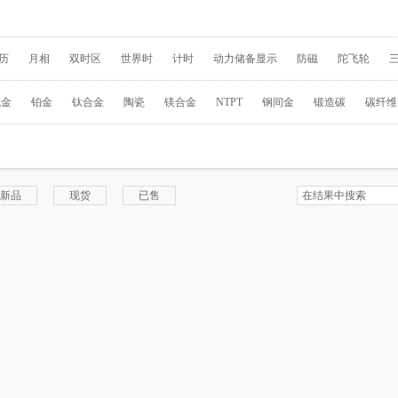
历
月相
双时区
世界时
计时
动力储备显示
防磁
陀飞轮
瑰金
铂金
钛合金
陶瓷
镁合金
NTPT
钢间金
锻造碳
碳纤维
新品
现货
已售