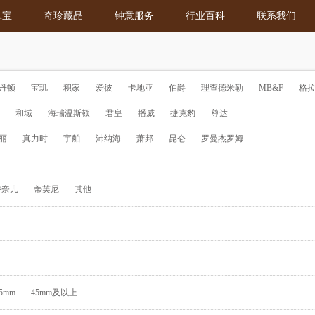
珠宝
奇珍藏品
钟意服务
行业百科
联系我们
丹顿
宝玑
积家
爱彼
卡地亚
伯爵
理查德米勒
MB&F
格
和域
海瑞温斯顿
君皇
播威
捷克豹
尊达
丽
真力时
宇舶
沛纳海
萧邦
昆仑
罗曼杰罗姆
香奈儿
蒂芙尼
其他
45mm
45mm及以上