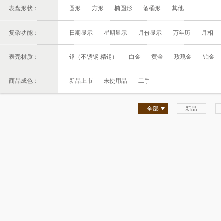
表盘形状：
圆形
方形
椭圆形
酒桶形
其他
复杂功能：
日期显示
星期显示
月份显示
万年历
月相
表壳材质：
钢（不锈钢 精钢）
白金
黄金
玫瑰金
铂金
商品成色：
新品上市
未使用品
二手
全部
新品