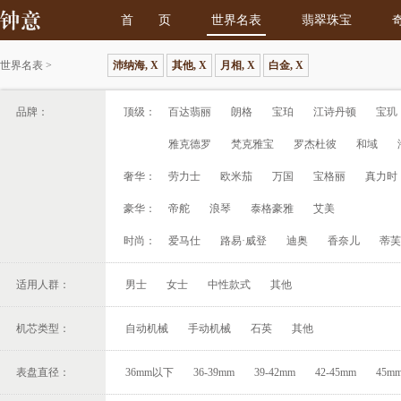
首 页
世界名表
翡翠珠宝
世界名表
>
沛纳海, X
其他, X
月相, X
白金, X
品牌：
顶级：
百达翡丽
朗格
宝珀
江诗丹顿
宝玑
雅克德罗
梵克雅宝
罗杰杜彼
和域
奢华：
劳力士
欧米茄
万国
宝格丽
真力时
豪华：
帝舵
浪琴
泰格豪雅
艾美
时尚：
爱马仕
路易·威登
迪奥
香奈儿
蒂芙
适用人群：
男士
女士
中性款式
其他
机芯类型：
自动机械
手动机械
石英
其他
表盘直径：
36mm以下
36-39mm
39-42mm
42-45mm
45