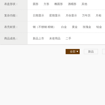
表盘形状：
圆形
方形
椭圆形
酒桶形
其他
复杂功能：
日期显示
星期显示
月份显示
万年历
月相
表壳材质：
钢（不锈钢 精钢）
白金
黄金
玫瑰金
铂金
商品成色：
新品上市
未使用品
二手
全部
新品