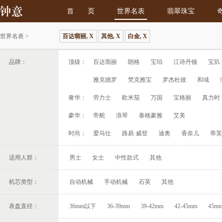
首 页
世界名表
翡翠珠宝
世界名表
>
百达翡丽, X
其他, X
白金, X
品牌：
顶级：
百达翡丽
朗格
宝珀
江诗丹顿
宝玑
雅克德罗
梵克雅宝
罗杰杜彼
和域
奢华：
劳力士
欧米茄
万国
宝格丽
真力时
豪华：
帝舵
浪琴
泰格豪雅
艾美
时尚：
爱马仕
路易·威登
迪奥
香奈儿
蒂芙
适用人群：
男士
女士
中性款式
其他
机芯类型：
自动机械
手动机械
石英
其他
表盘直径：
36mm以下
36-39mm
39-42mm
42-45mm
45