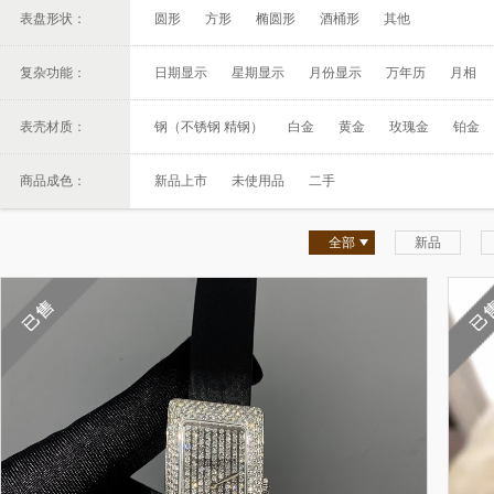
表盘形状：
圆形
方形
椭圆形
酒桶形
其他
复杂功能：
日期显示
星期显示
月份显示
万年历
月相
表壳材质：
钢（不锈钢 精钢）
白金
黄金
玫瑰金
铂金
商品成色：
新品上市
未使用品
二手
全部
新品