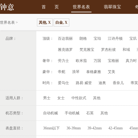
首 页
世界名表
翡翠珠宝
世界名表
>
其他, X
白金, X
品牌：
顶级：
百达翡丽
朗格
宝珀
江诗丹顿
宝玑
雅克德罗
梵克雅宝
罗杰杜彼
和域
奢华：
劳力士
欧米茄
万国
宝格丽
真力时
豪华：
帝舵
浪琴
泰格豪雅
艾美
时尚：
爱马仕
路易·威登
迪奥
香奈儿
蒂芙
适用人群：
男士
女士
中性款式
其他
机芯类型：
自动机械
手动机械
石英
其他
表盘直径：
36mm以下
36-39mm
39-42mm
42-45mm
45