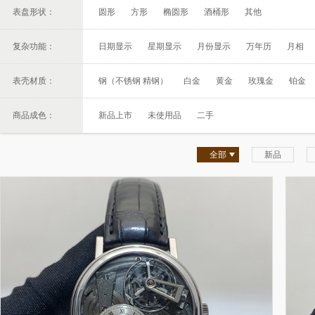
表盘形状：
圆形
方形
椭圆形
酒桶形
其他
复杂功能：
日期显示
星期显示
月份显示
万年历
月相
表壳材质：
钢（不锈钢 精钢）
白金
黄金
玫瑰金
铂金
商品成色：
新品上市
未使用品
二手
全部
新品