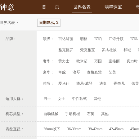
首 页
世界名表
翡翠珠宝
世界名表
>
日期显示, X
品牌：
顶级：
百达翡丽
朗格
宝珀
江诗丹顿
宝玑
雅克德罗
梵克雅宝
罗杰杜彼
和域
奢华：
劳力士
欧米茄
万国
宝格丽
真力时
豪华：
帝舵
浪琴
泰格豪雅
艾美
时尚：
爱马仕
路易·威登
迪奥
香奈儿
蒂芙
适用人群：
男士
女士
中性款式
其他
机芯类型：
自动机械
手动机械
石英
其他
表盘直径：
36mm以下
36-39mm
39-42mm
42-45mm
45