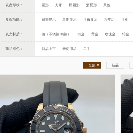
表盘形状：
圆形
方形
椭圆形
酒桶形
其他
复杂功能：
日期显示
星期显示
月份显示
万年历
月相
表壳材质：
钢（不锈钢 精钢）
白金
黄金
玫瑰金
铂金
商品成色：
新品上市
未使用品
二手
全部
新品