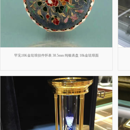
罕见18K金珐琅挂件怀表 38.5mm 纯银表盘 18k金珐琅面