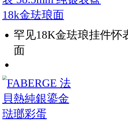
罕见18K金珐琅挂件怀表 
面