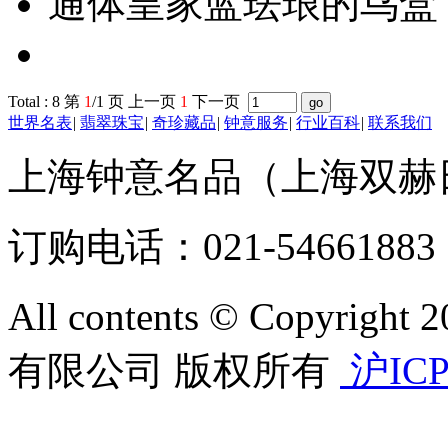
通体皇家蓝珐琅的鸟盒
Total : 8 第
1
/1 页 上一页
1
下一页
世界名表
|
翡翠珠宝
|
奇珍藏品
|
钟意服务
|
行业百科
|
联系我们
上海钟意名品（上海双赫
订购电话：021-54661883 
All contents © Copyr
有限公司 版权所有
沪ICP