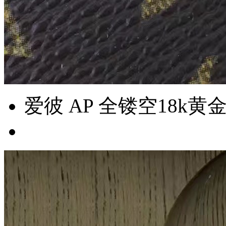
爱彼 AP 全镂空18k黄