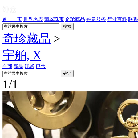
首 页
世界名表
翡翠珠宝
奇珍藏品
钟意服务
行业百科
联系
奇珍藏品
>
宇舶, X
全部
新品
现货
已售
1/1