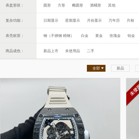
表盘形状：
圆形
方形
椭圆形
酒桶形
其他
复杂功能：
日期显示
星期显示
月份显示
万年历
月相
表壳材质：
钢（不锈钢 精钢）
白金
黄金
玫瑰金
铂金
商品成色：
新品上市
未使用品
二手
全部
新品