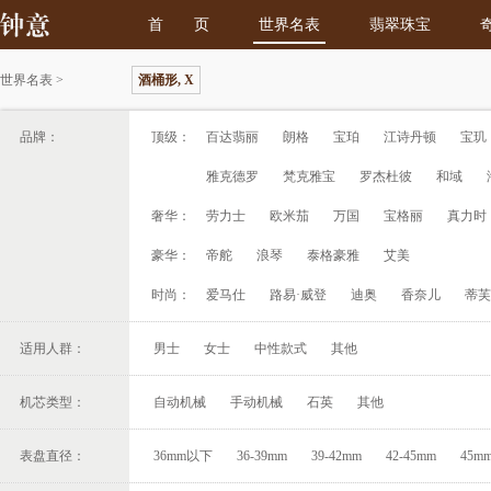
首 页
世界名表
翡翠珠宝
世界名表
>
酒桶形, X
品牌：
顶级：
百达翡丽
朗格
宝珀
江诗丹顿
宝玑
雅克德罗
梵克雅宝
罗杰杜彼
和域
奢华：
劳力士
欧米茄
万国
宝格丽
真力时
豪华：
帝舵
浪琴
泰格豪雅
艾美
时尚：
爱马仕
路易·威登
迪奥
香奈儿
蒂芙
适用人群：
男士
女士
中性款式
其他
机芯类型：
自动机械
手动机械
石英
其他
表盘直径：
36mm以下
36-39mm
39-42mm
42-45mm
45