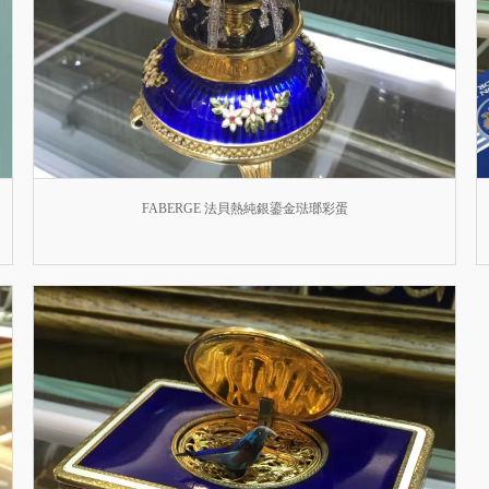
FABERGE 法貝熱純銀鎏金琺瑯彩蛋