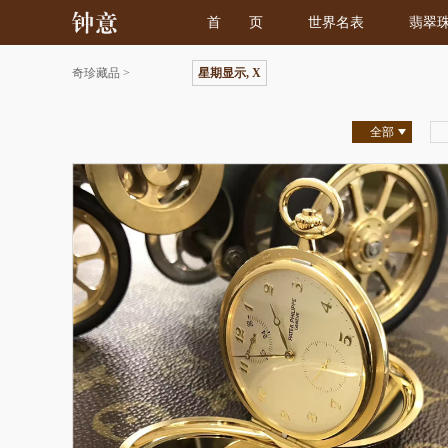
首 页
世界名表
翡翠
奇珍藏品
>
星期显示, X
全部