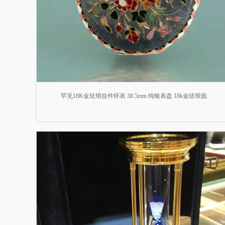
罕见18K金珐琅挂件怀表 38.5mm 纯银表盘 18k金珐琅面