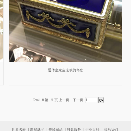
通体皇家蓝珐琅的鸟盒
Total : 8 第
1
/1 页 上一页
1
下一页
世界名表
|
翡翠珠宝
|
奇珍藏品
|
钟意服务
|
行业百科
|
联系我们