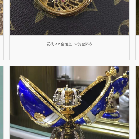
爱彼 AP 全镂空18k黄金怀表