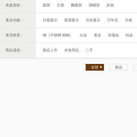
表盘形状：
圆形
方形
椭圆形
酒桶形
其他
复杂功能：
日期显示
星期显示
月份显示
万年历
月相
表壳材质：
钢（不锈钢 精钢）
白金
黄金
玫瑰金
铂金
商品成色：
新品上市
未使用品
二手
全部
新品