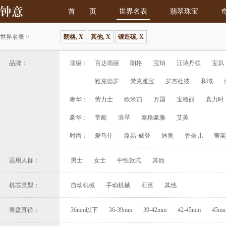
首 页
世界名表
翡翠珠宝
世界名表
>
朗格, X
其他, X
锻造碳, X
品牌：
顶级：
百达翡丽
朗格
宝珀
江诗丹顿
宝玑
雅克德罗
梵克雅宝
罗杰杜彼
和域
奢华：
劳力士
欧米茄
万国
宝格丽
真力时
豪华：
帝舵
浪琴
泰格豪雅
艾美
时尚：
爱马仕
路易·威登
迪奥
香奈儿
蒂芙
适用人群：
男士
女士
中性款式
其他
机芯类型：
自动机械
手动机械
石英
其他
表盘直径：
36mm以下
36-39mm
39-42mm
42-45mm
45