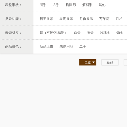
表盘形状：
圆形
方形
椭圆形
酒桶形
其他
复杂功能：
日期显示
星期显示
月份显示
万年历
月相
表壳材质：
钢（不锈钢 精钢）
白金
黄金
玫瑰金
铂金
商品成色：
新品上市
未使用品
二手
全部
新品