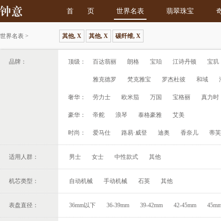
首 页
世界名表
翡翠珠宝
世界名表
>
其他, X
其他, X
碳纤维, X
品牌：
顶级：
百达翡丽
朗格
宝珀
江诗丹顿
宝玑
雅克德罗
梵克雅宝
罗杰杜彼
和域
奢华：
劳力士
欧米茄
万国
宝格丽
真力时
豪华：
帝舵
浪琴
泰格豪雅
艾美
时尚：
爱马仕
路易·威登
迪奥
香奈儿
蒂芙
适用人群：
男士
女士
中性款式
其他
机芯类型：
自动机械
手动机械
石英
其他
表盘直径：
36mm以下
36-39mm
39-42mm
42-45mm
45