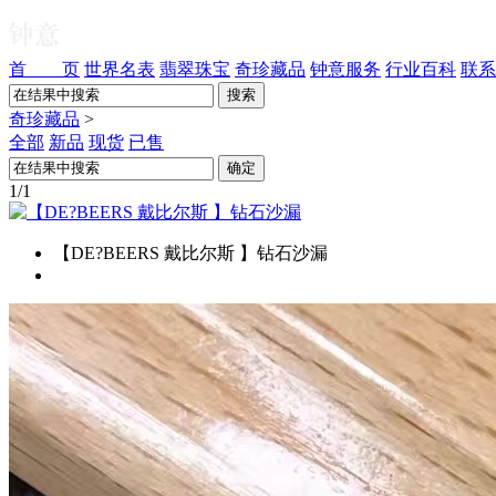
首 页
世界名表
翡翠珠宝
奇珍藏品
钟意服务
行业百科
联系
奇珍藏品
>
全部
新品
现货
已售
1/1
【DE?BEERS 戴比尔斯 】钻石沙漏