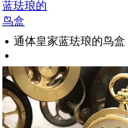
通体皇家蓝珐琅的鸟盒