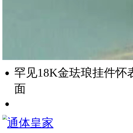
罕见18K金珐琅挂件怀表 
面