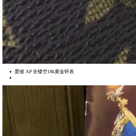
爱彼 AP 全镂空18k黄金怀表