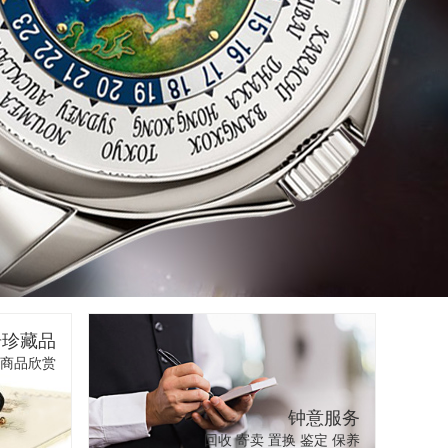
奇珍藏品
商品欣赏
钟意服务
回收 寄卖 置换 鉴定 保养