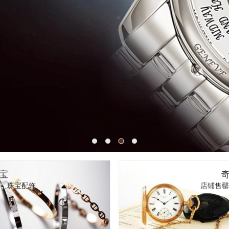
宝
、珠宝配饰
店铺售罄